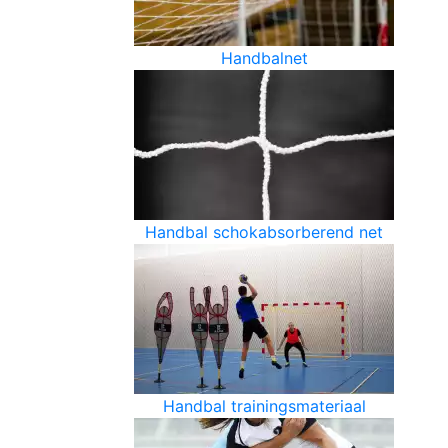
Handbalnet
Handbal schokabsorberend net
Handbal trainingsmateriaal