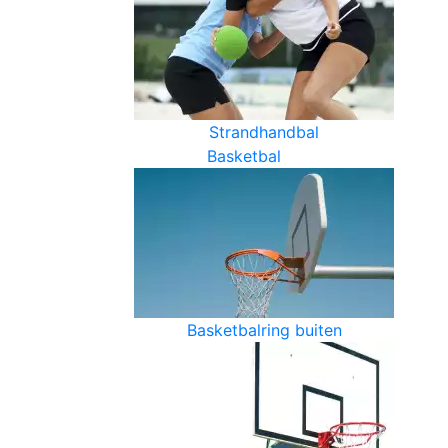
Strandhandbal
Basketbal
Basketbalring buiten