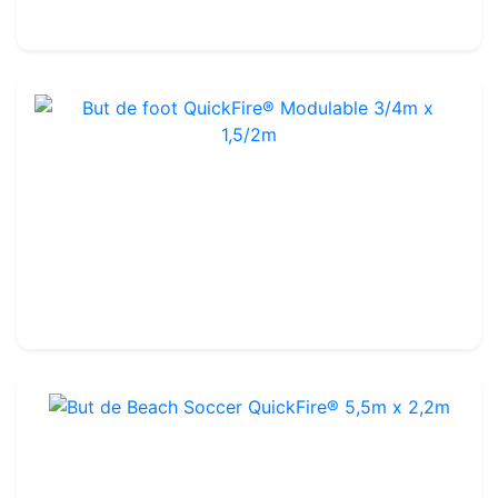
210.00€
But de foot QuickFire® Modulable 3/4m x 1,5/2m
Ref : FGM72
Glasvezels
179.99€
200.00€
But de Beach Soccer QuickFire® 5,5m x 2,2m
Ref : FGM80