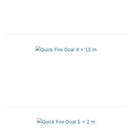
3,6 x 1,8m
-
Glasvezels
159.99€
180.00€
Quick Fire Goal 4 x 1,5 m
Ref : FGM41
4 x 1,5 m
-
Glasvezels
174.99€
200.00€