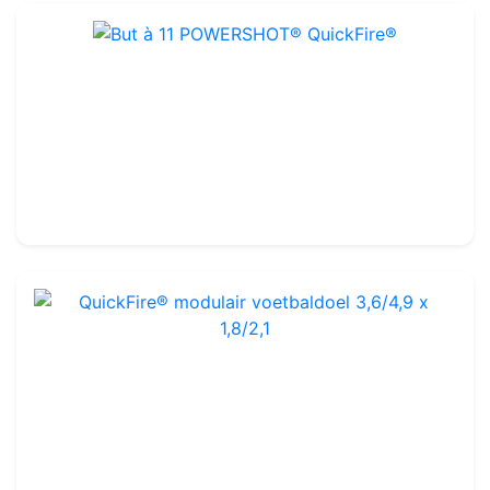
But à 11 POWERSHOT® QuickFire®
Ref : FGM45
7,32 X 2,44m
-
Glasvezels
349.99€
400.00€
QuickFire® modulair voetbaldoel 3,6/4,9 x 1,8/2,1
Ref : FGM71
Glasvezels
179.99€