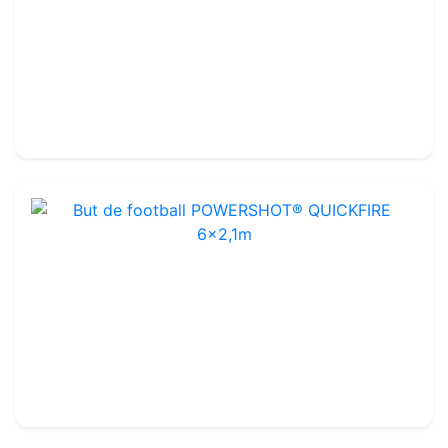
Quick Fire Goal 5 x 2 m
Ref : FGM42
5 x 2 m
-
Glasvezels
194.99€
230.00€
But de football POWERSHOT® QUICKFIRE 6x2,1m
Ref : FGM44
6 x 2,1 m
-
Glasvezels
249.99€
300.00€