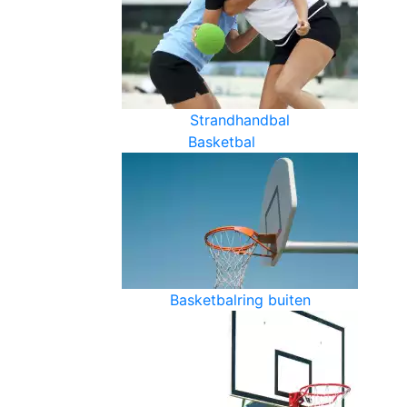
Strandhandbal
Basketbal
Basketbalring buiten