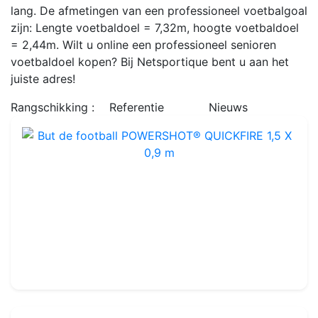
lang. De afmetingen van een professioneel voetbalgoal
zijn: Lengte voetbaldoel = 7,32m, hoogte voetbaldoel
= 2,44m. Wilt u online een professioneel senioren
voetbaldoel kopen? Bij Netsportique bent u aan het
juiste adres!
Rangschikking :
Referentie
Nieuws
But de football POWERSHOT® QUICKFIRE 1,5 X 0,9 m
Ref : FGM31
1,4 x 1 m
-
Glasvezels
97.99€
120.00€