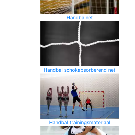
Handbalnet
Handbal schokabsorberend net
Handbal trainingsmateriaal