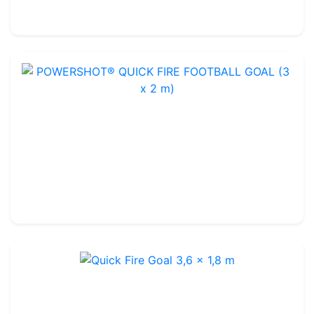
160.00€
POWERSHOT® QUICK FIRE FOOTBALL GOAL (3 x 2 m)
Ref : FGM39
3 x 2m
-
Glasvezels
144.99€
170.00€
Quick Fire Goal 3,6 x 1,8 m
Ref : FGM40