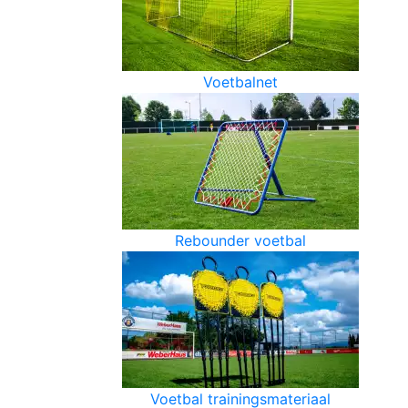
Voetbalnet
Rebounder voetbal
Voetbal trainingsmateriaal