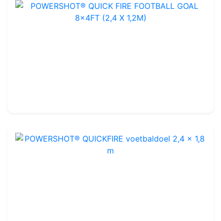
POWERSHOT® QUICK FIRE FOOTBALL GOAL 8x4FT (2,4 X 1,2M)
Ref : FGM37
2,4 x 1,2 m
-
Glasvezels
114.99€
140.00€
POWERSHOT® QUICKFIRE voetbaldoel 2,4 x 1,8 m
Ref : FGM38
2,4 x 1,8 m
-
Glasvezels
134.99€