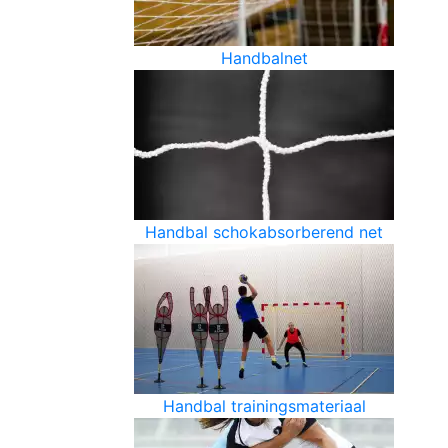
Handbalnet
Handbal schokabsorberend net
Handbal trainingsmateriaal