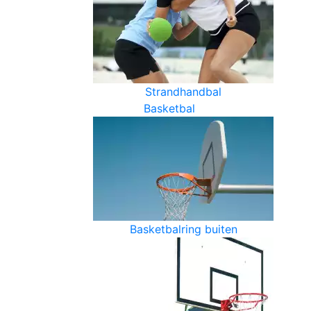
Strandhandbal
Basketbal
Basketbalring buiten