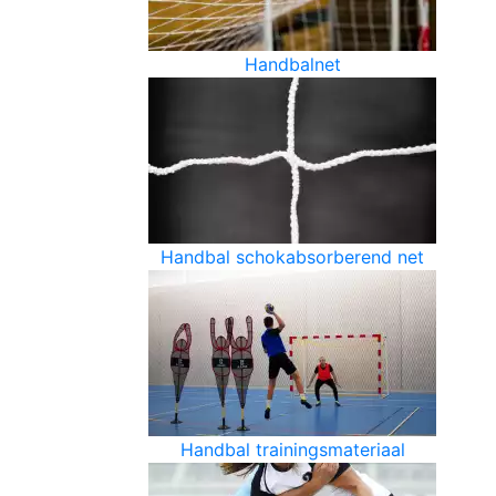
Handbalnet
Handbal schokabsorberend net
Handbal trainingsmateriaal