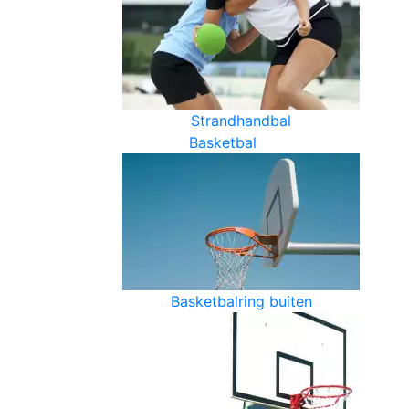
Strandhandbal
Basketbal
Basketbalring buiten