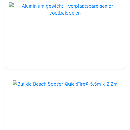
Aluminium gewicht - verplaatsbare senior voetbaldoelen
Ref : FG1106
189.99€
210.00€
But de Beach Soccer QuickFire® 5,5m x 2,2m
Ref : FGM80
5,5 x 2,2m
-
Glasvezels
239.99€