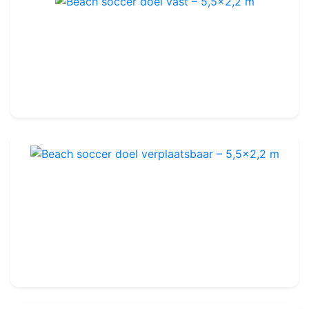
Beach soccer doel vast – 5,5x2,2 m
Ref : BSG01
Te verzegelen
-
Aluminium
2 200.00€
Beach soccer doel verplaatsbaar – 5,5x2,2 m
Ref : BSG02
Verplaatsbaar
-
Aluminium
1 799.99€
2 100.00€