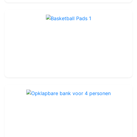
Basketball Pads 1
Ref : BBP01
Set van 2
469.99€
500.00€
Opklapbare bank voor 4 personen
Ref : FA101
74.99€