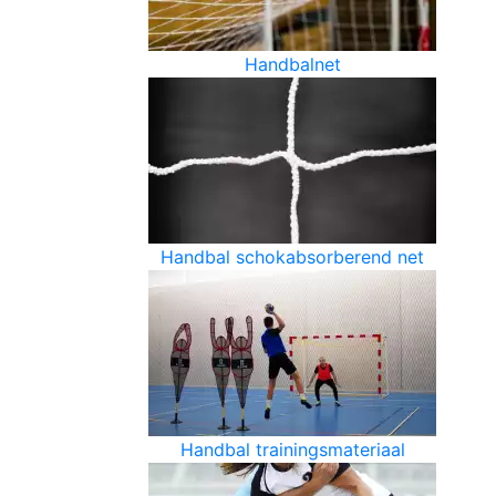
Handbalnet
Handbal schokabsorberend net
Handbal trainingsmateriaal