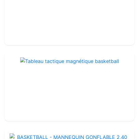
Basketbal tactiekvel roller - Full court
Ref : BBA19
27.99€
32.00€
Tableau tactique magnétique basketball
Ref : BBA20
15.99€
20.00€