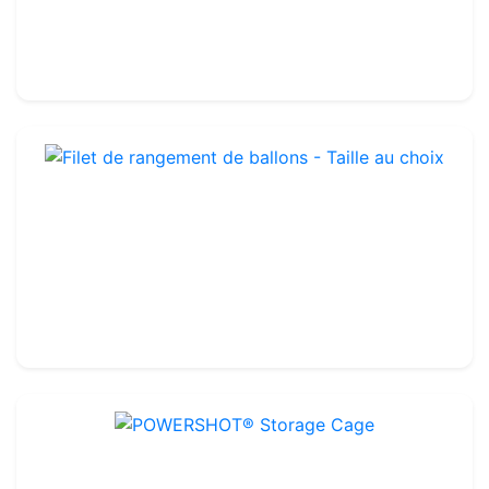
Keuze uit verschillende maten
11.99€
12.00€
Filet de rangement de ballons - Taille au choix
Ref : OTA104
Keuze uit verschillende maten
4.49€
4.50€
POWERSHOT® Storage Cage