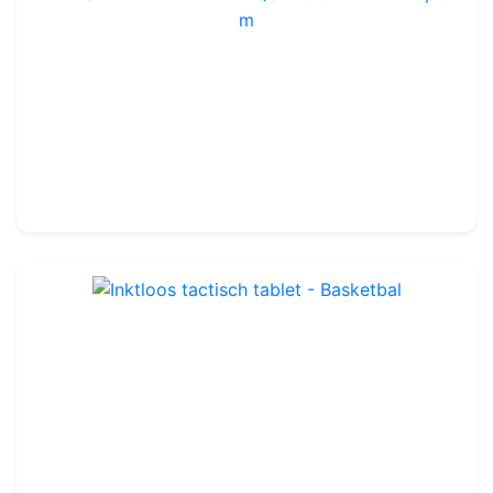
BASKETBALL - MANNEQUIN GONFLABLE 2,40 m
Ref : BBA21
Eenheid
84.99€
100.00€
Inktloos tactisch tablet - Basketbal
Ref : BBA22
25.99€
30.00€