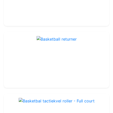
79.99€
100.00€
Basketball returner
Ref : BBA11
62.99€
70.00€