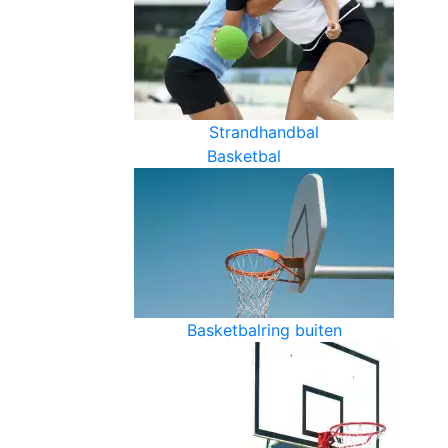
Strandhandbal
Basketbal
Basketbalring buiten