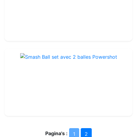
Ref : TA141
289.99€
320.00€
Smash Ball set avec 2 balles Powershot
Ref : TA154
34.99€
40.00€
Pagina's :
1
2