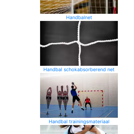
Handbalnet
Handbal schokabsorberend net
Handbal trainingsmateriaal