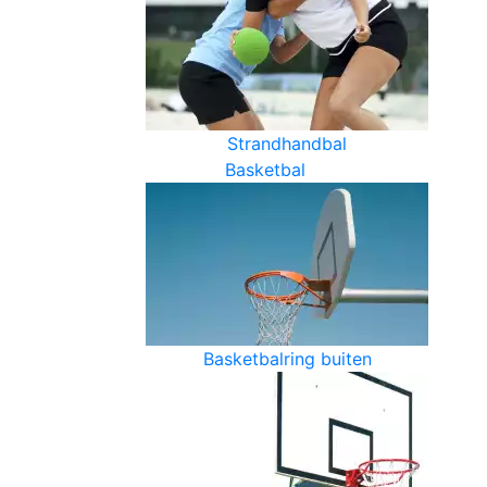
Strandhandbal
Basketbal
Basketbalring buiten