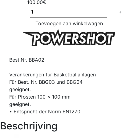
100.00€
Quantité
-
+
Toevoegen aan winkelwagen
Best.Nr. BBA02
Veränkerungen für Basketballanlagen
Für Best. Nr. BBG03 und BBG04
geeignet.
Für Pfosten 100 x 100 mm
geeignet.
• Entspricht der Norm EN1270
Beschrijving