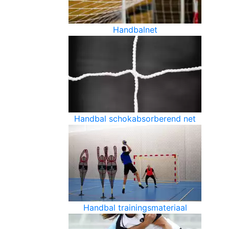
Handbalnet
Handbal schokabsorberend net
Handbal trainingsmateriaal