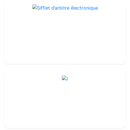
Sifflet d’arbitre électronique
Ref : TA100E
19.99€
23.00€
/
Ref : TA132
11.50€