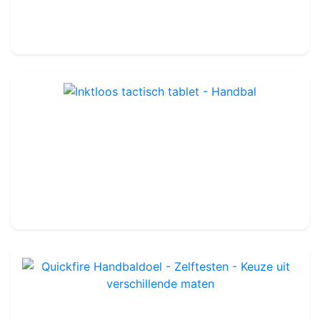
42.99€
50.00€
Inktloos tactisch tablet - Handbal
Ref : HA011
29.99€
35.00€