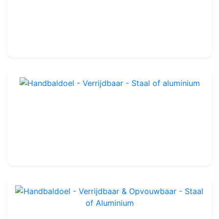
Quickfire Handbaldoel - Zelftesten - Keuze uit verschillende maten
Ref : HG01516
Glasvezels
-
Keuze uit verschillende maten
179.99€
Handbaldoel - Verrijdbaar - Staal of aluminium
Ref : OHG0034
Verplaatsbaar
-
3 x 2m
724.99€