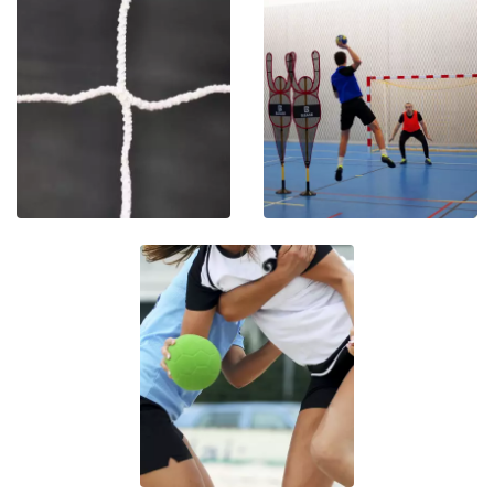
HANDBAL
HANDBAL
SCHOKABSORBEREND
TRAININGSMATERIAAL
NET