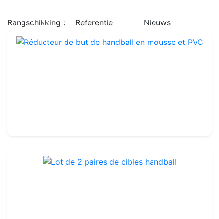
STRANDHANDBAL
Rangschikking :
Referentie
Nieuws
Réducteur de but de handball en mousse et PVC
Ref : HA003
77.99€
100.00€
Lot de 2 paires de cibles handball
Ref : HA005
Set van 2