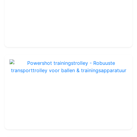
Handbalnet - 4mm - Keuze uit kleur
Ref : OHN004MM
100 mm maaswijdte
47.99€
50.00€
Powershot trainingstrolley - Robuuste transporttrolley voor ballen & trainingsapparatuur
Ref : OTA329HB
179.99€
200.00€