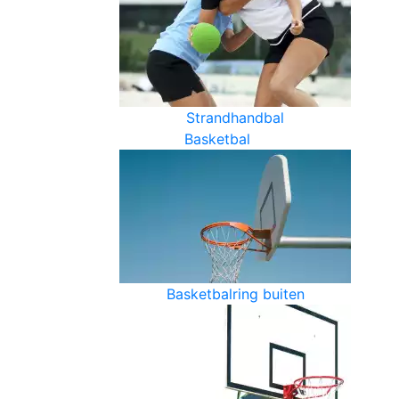
Strandhandbal
Basketbal
Basketbalring buiten