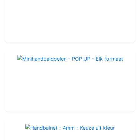
Handbaldoel - Verrijdbaar & Opvouwbaar - Staal of Aluminium
Ref : OHG0078
Verplaatsbaar
-
3 x 2m
864.99€
Minihandbaldoelen - POP UP - Elk formaat
Ref : OHG02021
Keuze uit verschillende maten
85.99€