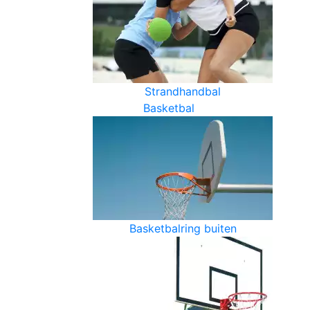
Strandhandbal
Basketbal
Basketbalring buiten