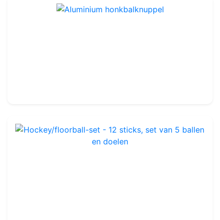
Aluminium honkbalknuppel
Ref : TA405
27.99€
35.00€
Hockey/floorball-set - 12 sticks, set van 5 ballen en doelen
Ref : TA406
189.99€