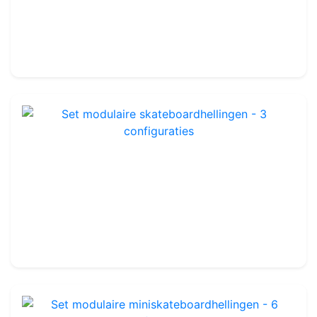
179.99€
200.00€
Set modulaire skateboardhellingen - 3 configuraties
Ref : LA101
134.99€
150.00€