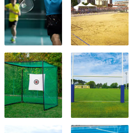
BADMINTONMATERIALEN
STRANDVOETBALMATERI
GOLFNETTEN
RUGBY PALEN