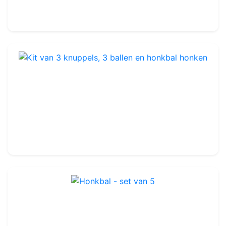
45.99€
50.00€
Kit van 3 knuppels, 3 ballen en honkbal honken
Ref : TA400
99.99€
120.00€
Honkbal - set van 5
Ref : TA401X5