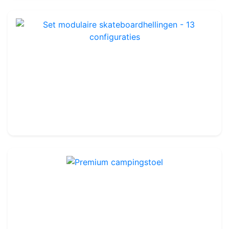
Set modulaire skateboardhellingen - 13 configuraties
Ref : LA106
179.99€
200.00€
Premium campingstoel
Ref : OLA033