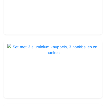
Complete set honkbal honken
Ref : TA403
24.99€
25.00€
Set met 3 aluminium knuppels, 3 honkballen en honken
Ref : TA404
119.99€
140.00€