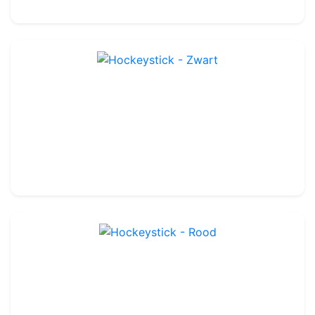
215.00€
Hockeystick - Zwart
Ref : TA407D
12.99€
14.00€
Hockeystick - Rood
Ref : TA407R