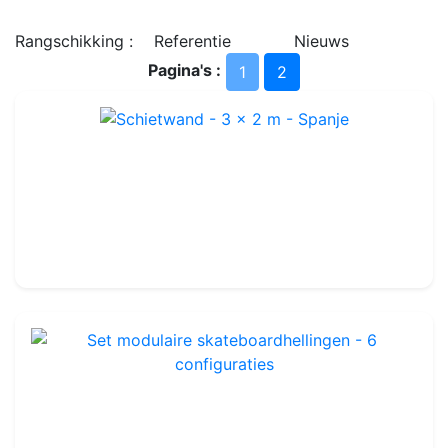
SLEDES
Rangschikking :
Referentie
Nieuws
Pagina's :
1
2
Schietwand - 3 x 2 m - Spanje
Ref : FA003ES
9.99€
Set modulaire skateboardhellingen - 6 configuraties
Ref : LA100