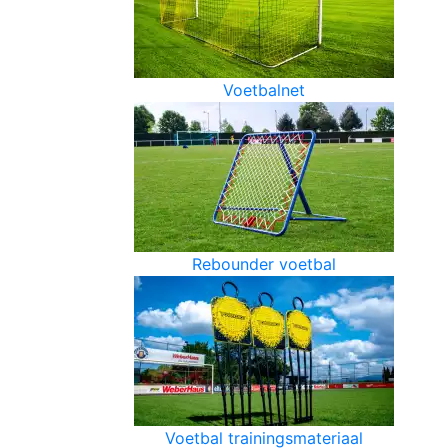
Voetbalnet
Rebounder voetbal
Voetbal trainingsmateriaal