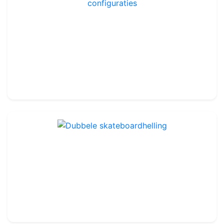
Set modulaire miniskateboardhellingen - 6 configuraties
Ref : LA102
79.99€
100.00€
Dubbele skateboardhelling
Ref : LA104
49.99€
55.00€