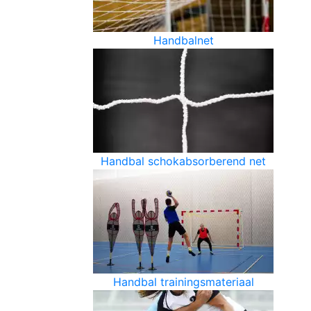
Handbalnet
Handbal schokabsorberend net
Handbal trainingsmateriaal