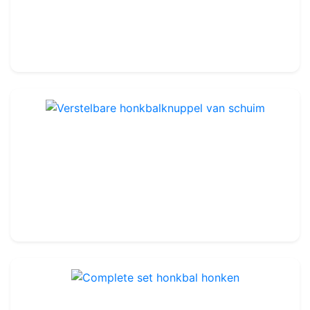
24.99€
30.00€
Verstelbare honkbalknuppel van schuim
Ref : TA402
25.99€
28.00€