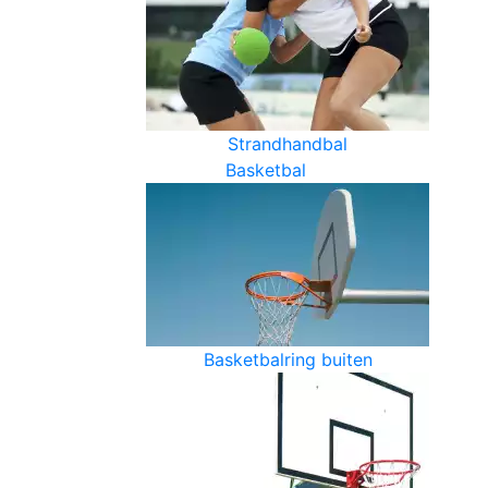
Strandhandbal
Basketbal
Basketbalring buiten