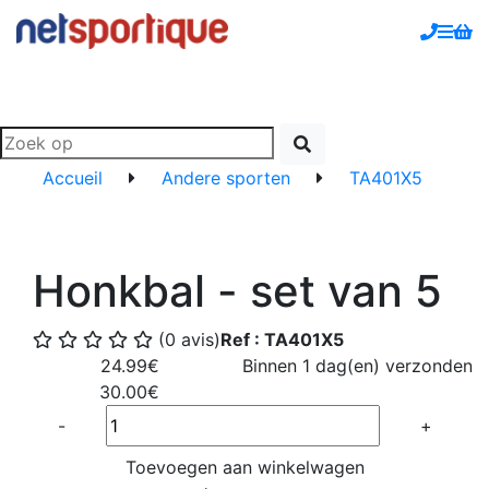
Accueil
Andere sporten
TA401X5
Honkbal - set van 5
(0 avis)
Ref : TA401X5
24.99€
Binnen 1 dag(en) verzonden
30.00€
Quantité
-
+
Toevoegen aan winkelwagen