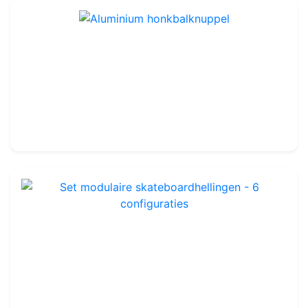
Aluminium honkbalknuppel
Ref : TA405
27.99€
35.00€
Set modulaire skateboardhellingen - 6 configuraties
Ref : LA100
179.99€