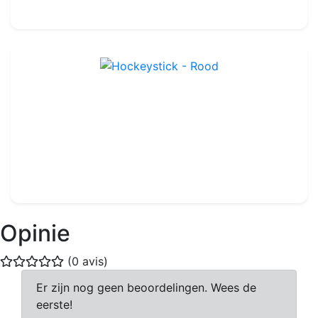
200.00€
Hockeystick - Rood
Ref : TA407R
12.99€
14.00€
Opinie
(0 avis)
Er zijn nog geen beoordelingen. Wees de
eerste!