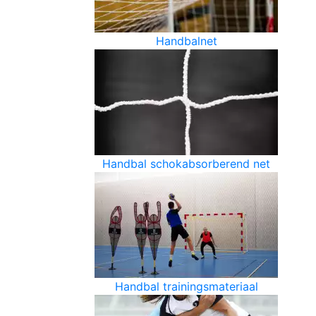
Handbalnet
Handbal schokabsorberend net
Handbal trainingsmateriaal