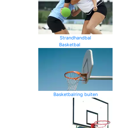
Strandhandbal
Basketbal
Basketbalring buiten