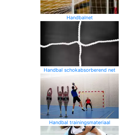
Handbalnet
Handbal schokabsorberend net
Handbal trainingsmateriaal