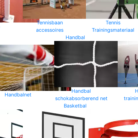
Tennisbaan
Tennis
n
accessoires
Trainingsmateriaal
Handbal
Handbal
H
Handbalnet
schokabsorberend net
traini
Basketbal