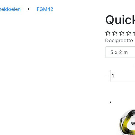
neldoelen
FGM42
Quick
Doelgrootte
Quantité
-