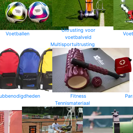
Uitrusting voor
Voetballen
Voet
voetbalveld
Multisportuitrusting
lubbenodigdheden
Fitness
Par
Tennismateriaal