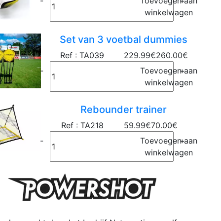
-
Toevoegen aan
+
winkelwagen
Set van 3 voetbal dummies
Ref : TA039
229.99€
260.00€
-
Toevoegen aan
+
winkelwagen
Rebounder trainer
Ref : TA218
59.99€
70.00€
-
Toevoegen aan
+
winkelwagen