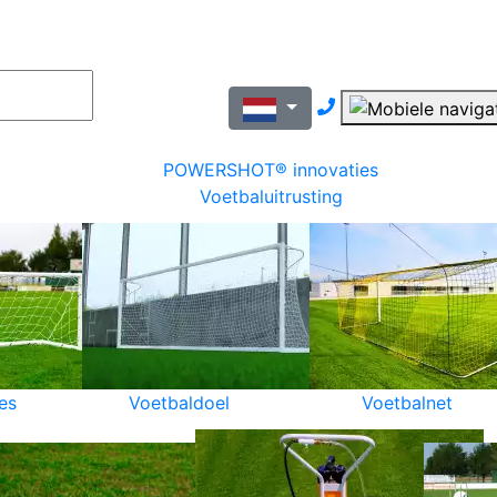
Nous contacter pa
POWERSHOT® innovaties
Voetbaluitrusting
es
Voetbaldoel
Voetbalnet