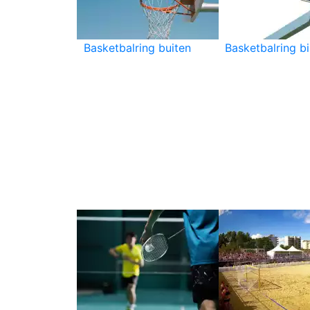
Basketbalring buiten
Basketbalring b