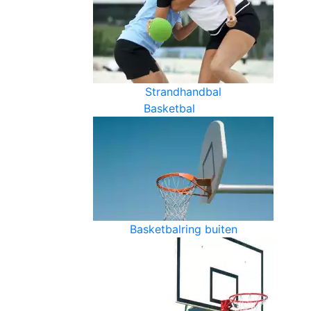
Strandhandbal
Basketbal
Basketbalring buiten