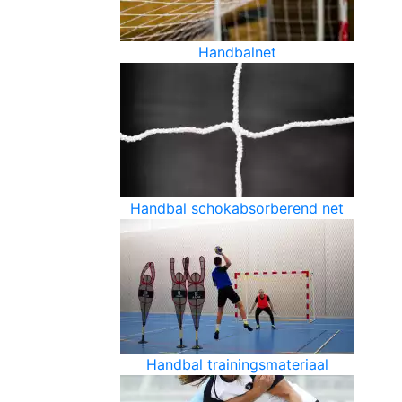
Handbalnet
Handbal schokabsorberend net
Handbal trainingsmateriaal