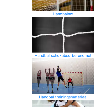
Handbalnet
Handbal schokabsorberend net
Handbal trainingsmateriaal