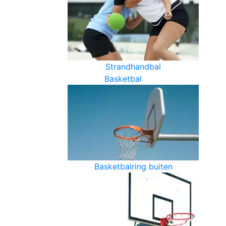
Strandhandbal
Basketbal
Basketbalring buiten