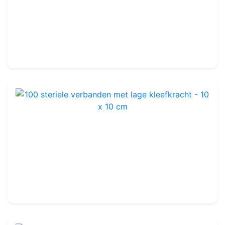
Ref : TA183
11.99€
14.50€
100 steriele verbanden met lage kleefkracht - 10 x 10 cm
Ref : QD6021SET
19.99€
20.00€