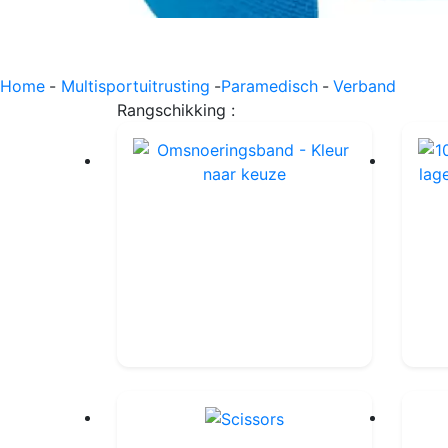
Home
-
Multisportuitrusting
-
Paramedisch
-
Verband
Rangschikking :
Omsnoeringsband - Kleur naar keuze
Ref : OTA128
Eenheid
8.50€