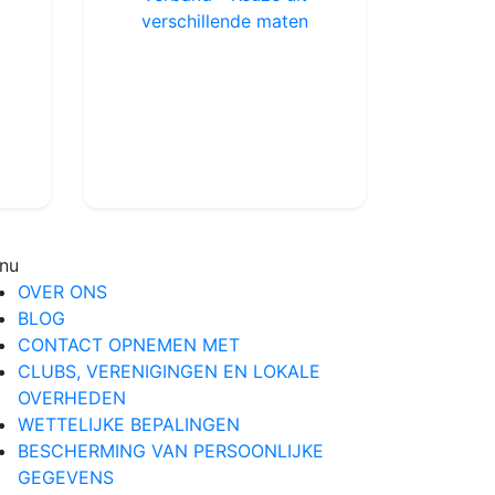
Elastisch en zelfklevend verband - Keuze uit verschillende maten
Ref : TA30368
Keuze uit verschillende maten
3.00€
nu
OVER ONS
BLOG
CONTACT OPNEMEN MET
CLUBS, VERENIGINGEN EN LOKALE
OVERHEDEN
WETTELIJKE BEPALINGEN
BESCHERMING VAN PERSOONLIJKE
GEGEVENS