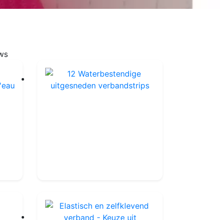
ws
12 Waterbestendige uitgesneden verbandstrips
Assortiments de pansements résistants à l'eau - 5 tailles
Ref : QP7013SET
16.99€
19.90€