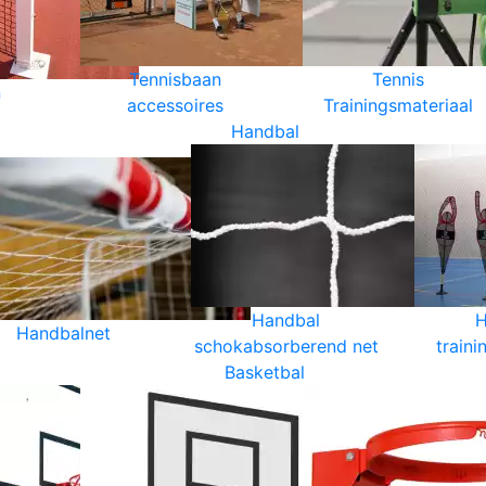
Tennisbaan
Tennis
n
accessoires
Trainingsmateriaal
Handbal
Handbal
H
Handbalnet
schokabsorberend net
traini
Basketbal