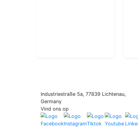
Scissors
Ref : TA183
11.99€
14.50€
Industriestraße 5a, 77839 Lichtenau,
Germany
Vind ons op