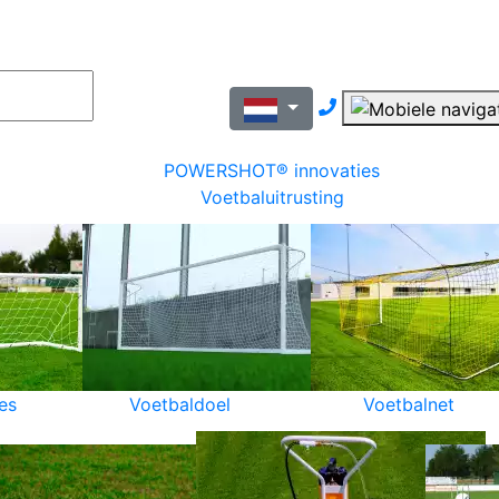
Nous contacter pa
POWERSHOT® innovaties
Voetbaluitrusting
es
Voetbaldoel
Voetbalnet