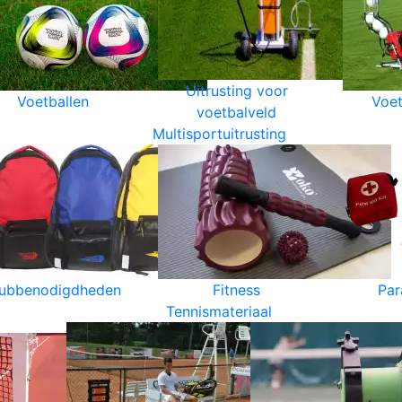
Uitrusting voor
Voetballen
Voet
voetbalveld
Multisportuitrusting
lubbenodigdheden
Fitness
Par
Tennismateriaal