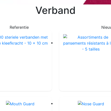
Verband
Referentie
Nieu
100 steriele verbanden met lage kleefkracht - 10 x 10 cm
Ref : QD6021SET
Ref : QP7004
19.99€
20.00€
18.99€
19.00€