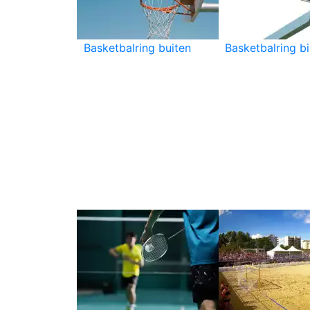
Basketbalring buiten
Basketbalring b