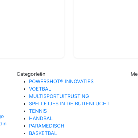
Mouth Guard
Nose Guard
Ref : TA190
Ref : TA192
12.80€
119.99€
130.00€
Categorieën
Me
POWERSHOT® INNOVATIES
VOETBAL
MULTISPORTUITRUSTING
SPELLETJES IN DE BUITENLUCHT
TENNIS
HANDBAL
PARAMEDISCH
BASKETBAL