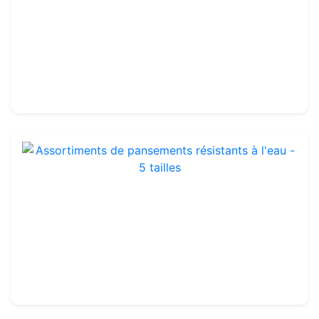
12 Waterbestendige uitgesneden verbandstrips
Ref : QP7013SET
16.99€
19.90€
Assortiments de pansements résistants à l'eau - 5 tailles
Ref : QP7004
18.99€
19.00€