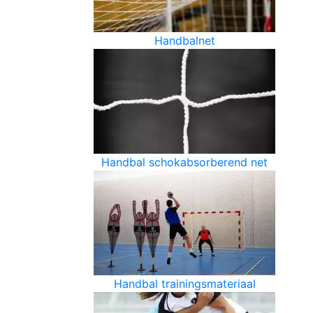
Handbalnet
Handbal schokabsorberend net
Handbal trainingsmateriaal