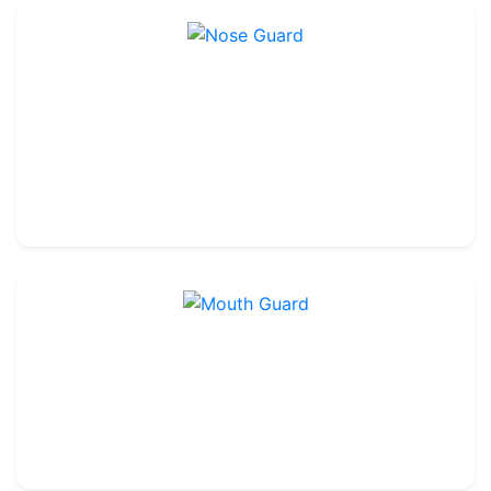
Nose Guard
Ref : TA192
119.99€
130.00€
Mouth Guard
Ref : TA190
12.80€