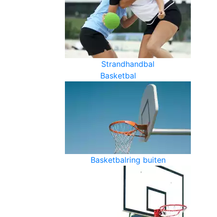
Strandhandbal
Basketbal
Basketbalring buiten