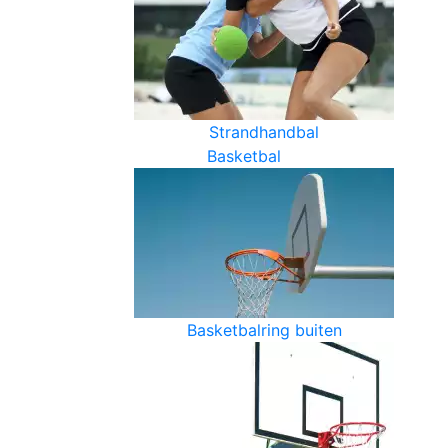
Strandhandbal
Basketbal
Basketbalring buiten