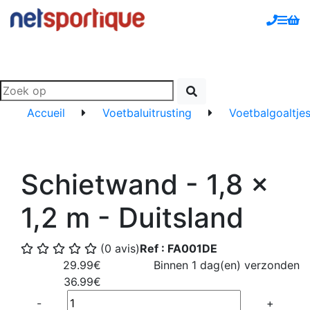
Accueil
Voetbaluitrusting
Voetbalgoaltje
Schietwand - 1,8 x
1,2 m - Duitsland
(0 avis)
Ref : FA001DE
29.99€
Binnen 1 dag(en) verzonden
36.99€
Quantité
-
+