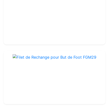
Voetbaldoel - Aluminium - Keuze uit verschillende afmetingen
Ref : OFGM1318
Aluminium
-
Keuze uit verschillende maten
244.99€
300.00€
Filet de Rechange pour But de Foot FGM29
Ref : FGM29N
64.99€
70.00€