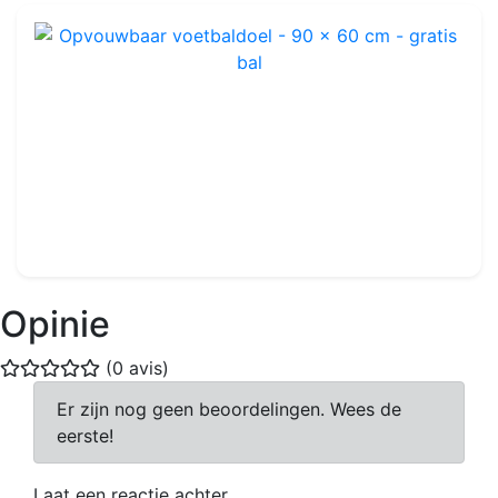
Opvouwbaar voetbaldoel - 90 x 60 cm - gratis bal
Ref : FGM49
0,9 x 0,6 m
-
PVC
29.99€
39.99€
Opinie
(0 avis)
Er zijn nog geen beoordelingen. Wees de
eerste!
Laat een reactie achter