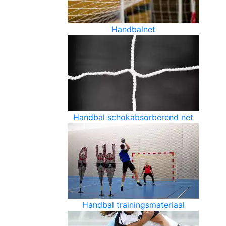
Handbalnet
Handbal schokabsorberend net
Handbal trainingsmateriaal