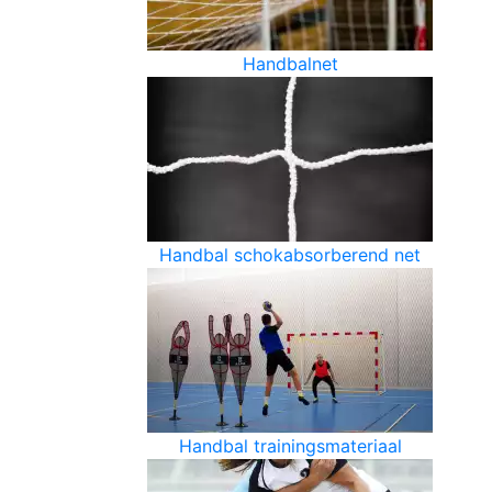
Handbalnet
Handbal schokabsorberend net
Handbal trainingsmateriaal