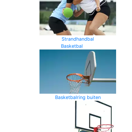
Strandhandbal
Basketbal
Basketbalring buiten