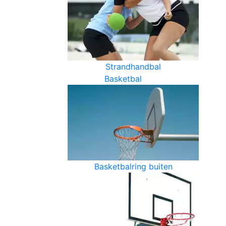
Strandhandbal
Basketbal
Basketbalring buiten