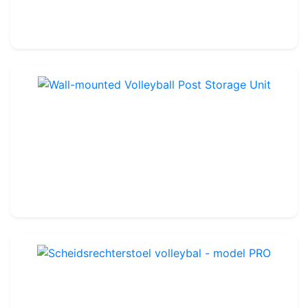
999.99€
1 100.00€
Wall-mounted Volleyball Post Storage Unit
Ref : VA007
Staal
499.99€
550.00€
Scheidsrechterstoel volleybal - model PRO
Ref : VA005