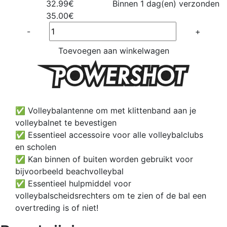
32.99€
Binnen 1 dag(en) verzonden
35.00€
Quantité
-
+
Toevoegen aan winkelwagen
✅ Volleybalantenne om met klittenband aan je
volleybalnet te bevestigen
✅ Essentieel accessoire voor alle volleybalclubs
en scholen
✅ Kan binnen of buiten worden gebruikt voor
bijvoorbeeld beachvolleybal
✅ Essentieel hulpmiddel voor
volleybalscheidsrechters om te zien of de bal een
overtreding is of niet!