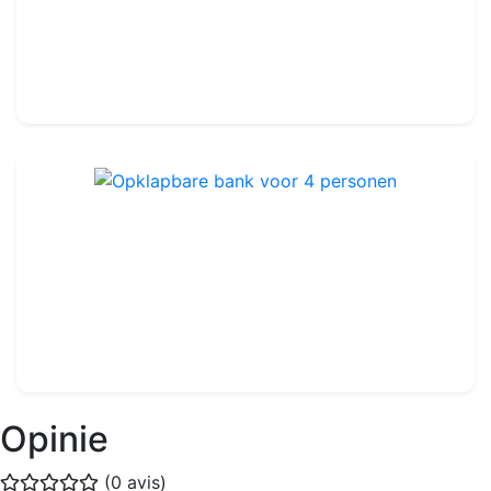
Staal
2 699.99€
3 000.00€
Opklapbare bank voor 4 personen
Ref : FA101
74.99€
85.00€
Opinie
(0 avis)