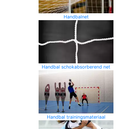
Handbalnet
Handbal schokabsorberend net
Handbal trainingsmateriaal