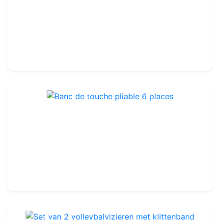
Scheidsrechterstoel volleybal - model PRO
Ref : VA005
Staal
2 699.99€
3 000.00€
Banc de touche pliable 6 places
Ref : FA102
89.99€
105.00€