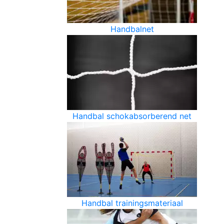
Handbalnet
Handbal schokabsorberend net
Handbal trainingsmateriaal