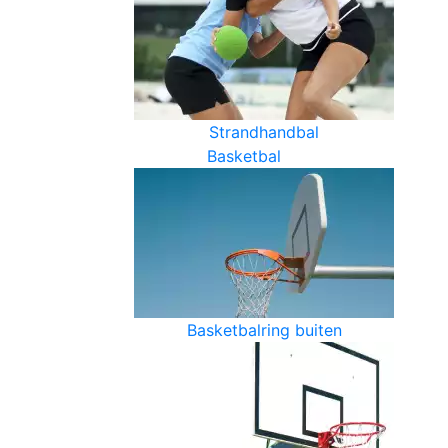
Strandhandbal
Basketbal
Basketbalring buiten