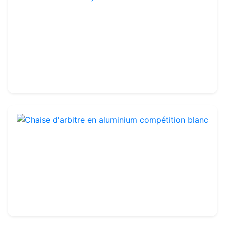
Set van 2 volleybalvizieren met klittenband
Ref : VA008
Set van 2
32.99€
35.00€
Chaise d'arbitre en aluminium compétition blanc
Ref : TE115
629.99€
675.00€