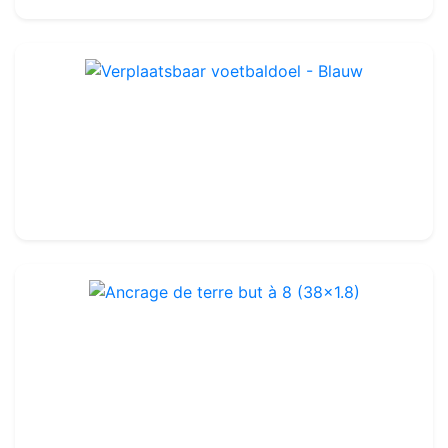
Verplaatsbaar voetbaldoel - Blauw
Ref : FG1101UB
3 000.00€
Ancrage de terre but à 8 (38x1.8)
Ref : FG715
110.00€