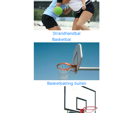
Strandhandbal
Basketbal
Basketbalring buiten