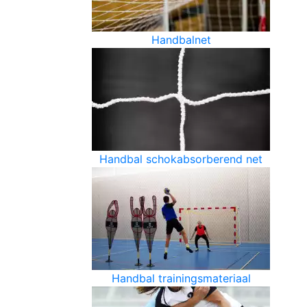
Handbalnet
Handbal schokabsorberend net
Handbal trainingsmateriaal