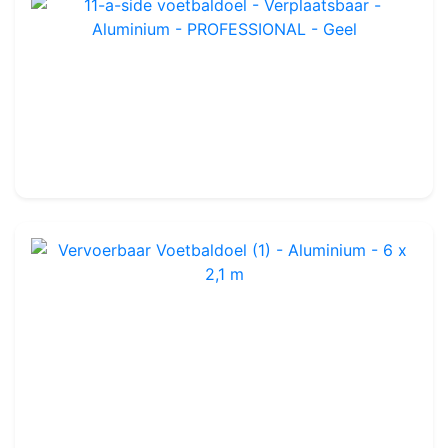
11-a-side voetbaldoel - Verplaatsbaar - Aluminium - PROFESSIONAL - Geel
Ref : FG1101UY
3 000.00€
Vervoerbaar Voetbaldoel (1) - Aluminium - 6 x 2,1 m
Ref : FG701U
7,5 x 2,5 x 0,8 x 2 m
-
Verplaatsbaar
979.99€
1 070.00€