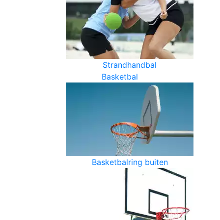
Strandhandbal
Basketbal
Basketbalring buiten