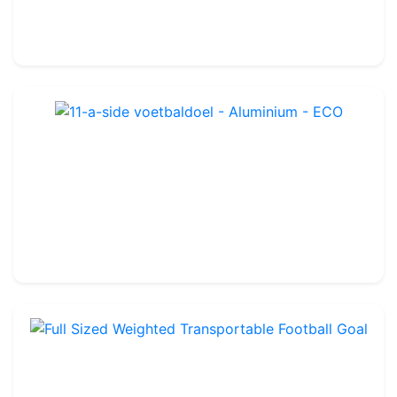
7,5 x 2,5 x 0,8 x 2 m
-
Verplaatsbaar
3 000.00€
11-a-side voetbaldoel - Aluminium - ECO
Ref : FG1102
7,32 x 2,44 x 0,8 x 1,5 m
-
Verplaatsbaar
2 099.99€
2 320.00€
Full Sized Weighted Transportable Football Goal
Ref : FG1104WT