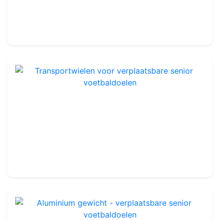
7,5 x 2,5 x 0,8 x 2 m
-
Verplaatsbaar
4 520.00€
Transportwielen voor verplaatsbare senior voetbaldoelen
Ref : FG1105
Set van 2
209.99€
260.00€