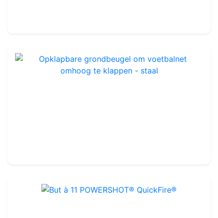
1 499.99€
1 690.00€
Opklapbare grondbeugel om voetbalnet omhoog te klappen - staal
Ref : FG1109
479.99€
585.00€
But à 11 POWERSHOT® QuickFire®