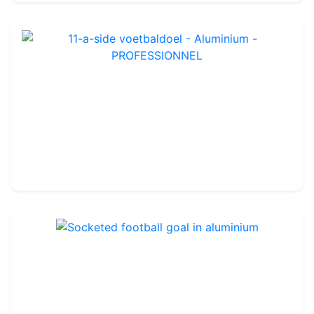
11-a-side voetbaldoel - Aluminium - PROFESSIONNEL
Ref : FG1108
7,5 x 2,5 x 2 x 2 m
-
Te verzegelen
2 299.99€
2 550.00€
Socketed football goal in aluminium
Ref : FG1108U