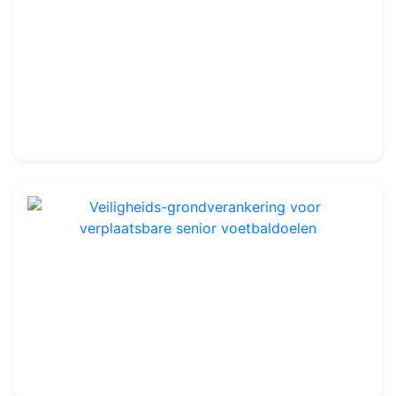
Aluminium gewicht - verplaatsbare senior voetbaldoelen
Ref : FG1106
189.99€
210.00€
Veiligheids-grondverankering voor verplaatsbare senior voetbaldoelen
Ref : FG1107
79.99€
104.00€