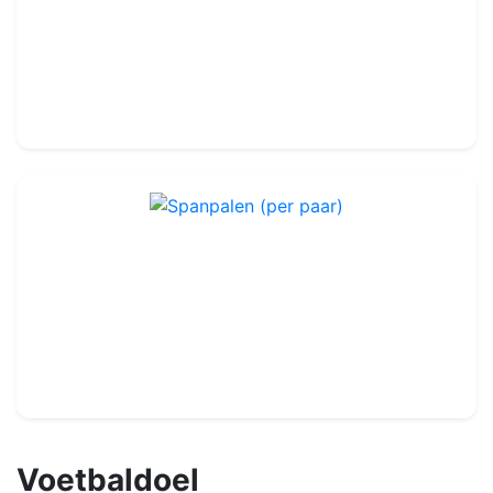
Ref : FGM45
7,32 X 2,44m
-
Glasvezels
349.99€
400.00€
Spanpalen (per paar)
Ref : MA001
179.99€
199.99€
Voetbaldoel