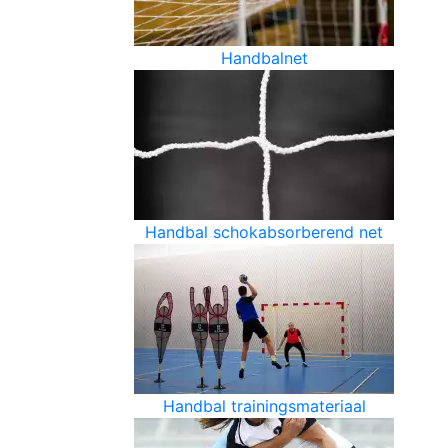
Handbalnet
Handbal schokabsorberend net
Handbal trainingsmateriaal