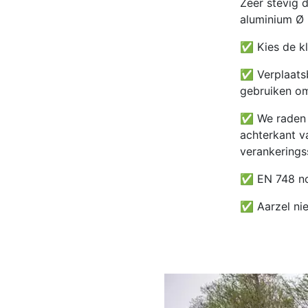
Zeer stevig 
aluminium Ø
✅ Kies de kl
✅ Verplaatsb
gebruiken om
✅ We raden 
achterkant va
verankering
✅
EN 748 n
✅ Aarzel nie