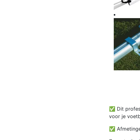
✅ Dit profess
voor je voet
✅ Afmetingen