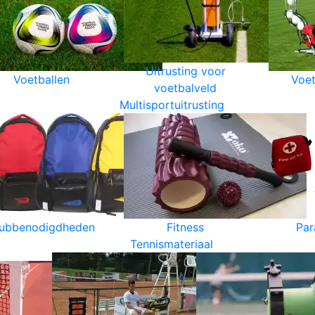
Uitrusting voor
Voetballen
Voet
voetbalveld
Multisportuitrusting
lubbenodigdheden
Fitness
Par
Tennismateriaal