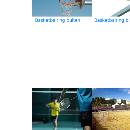
Basketbalring buiten
Basketbalring b