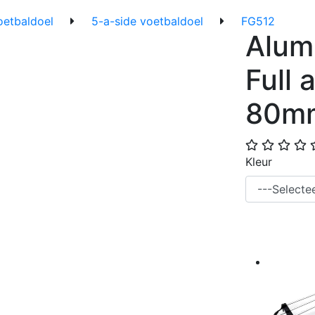
oetbaldoel
5-a-side voetbaldoel
FG512
Alum
Full 
80m
Kleur