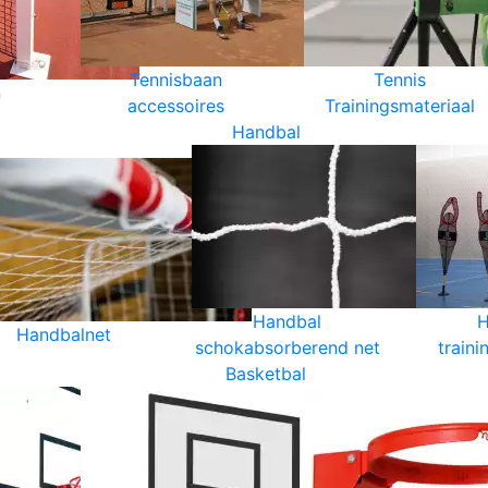
Tennisbaan
Tennis
n
accessoires
Trainingsmateriaal
Handbal
Handbal
H
Handbalnet
schokabsorberend net
traini
Basketbal