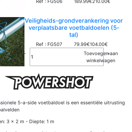
Ref : FG506
189.99€
210.00€
Veiligheids-grondverankering voor
verplaatsbare voetbaldoelen (5-
tal)
Ref : FG507
79.99€
104.00€
-
Toevoegen aan
+
winkelwagen
ionele 5-a-side voetbaldoel is een essentiële uitrusting
balvelden
: 3 x 2 m - Diepte: 1 m