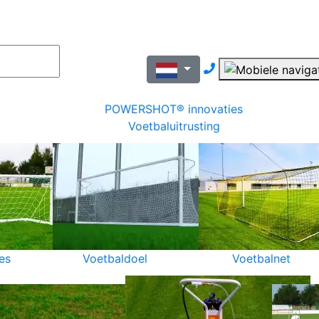
Nous contacter pa
POWERSHOT® innovaties
Voetbaluitrusting
es
Voetbaldoel
Voetbalnet