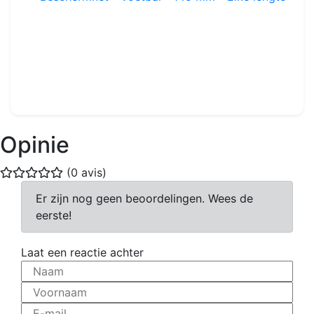
Beschermnet - Voetbal - 145 mm - Elke lengte
Ref : PN00X
145 mm maaswijdte
4.80€
Opinie
(0 avis)
Er zijn nog geen beoordelingen. Wees de
eerste!
Laat een reactie achter
Naam
Voornaam
E-mail