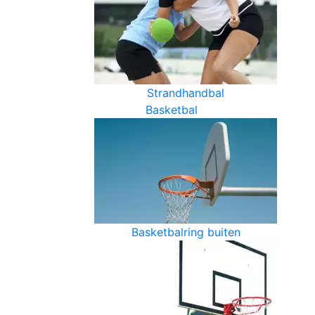
Strandhandbal
Basketbal
Basketbalring buiten