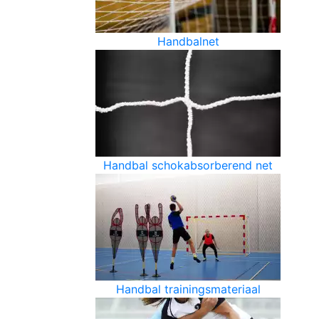
Handbalnet
Handbal schokabsorberend net
Handbal trainingsmateriaal