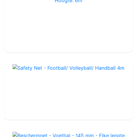
Palen en beschermnet 36m - Balbescherming - Hoogte: 6m
Ref : PP360
2 700.00€
Safety Net - Football/ Volleyball/ Handball 4m
Ref : PN501
10.00€