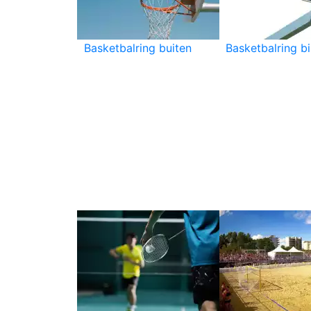
Basketbalring buiten
Basketbalring b