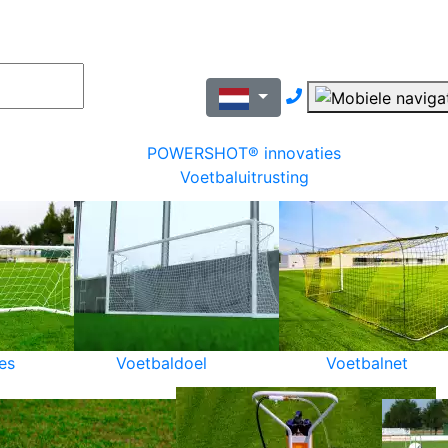
Nous contacter pa
POWERSHOT® innovaties
Voetbaluitrusting
es
Voetbaldoel
Voetbalnet