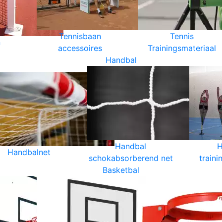
Tennisbaan
Tennis
n
accessoires
Trainingsmateriaal
Handbal
Handbal
H
Handbalnet
schokabsorberend net
traini
Basketbal