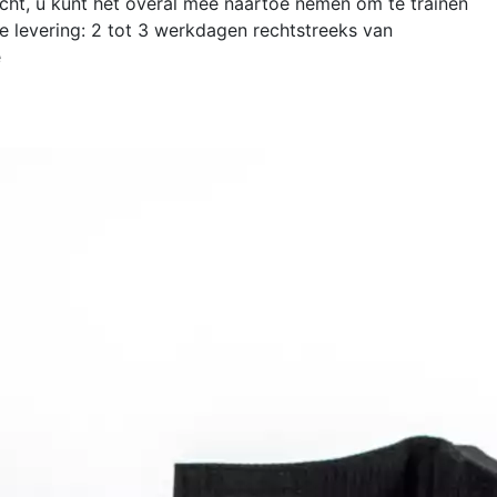
ht, u kunt het overal mee naartoe nemen om te trainen
e levering: 2 tot 3 werkdagen rechtstreeks van
e