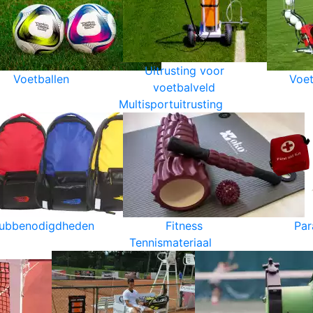
Uitrusting voor
Voetballen
Voet
voetbalveld
Multisportuitrusting
lubbenodigdheden
Fitness
Par
Tennismateriaal