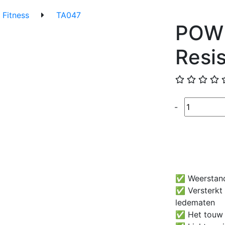
Fitness
TA047
POWE
Resis
Quantité
-
✅ Weerstand
✅ Versterkt 
ledematen
✅ Het touw i