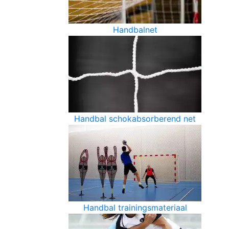
Handbalnet
Handbal schokabsorberend net
Handbal trainingsmateriaal