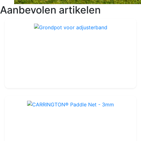
Aanbevolen artikelen
Grondpot voor adjusterband
Ref : TE004G
Staal
-
Eenheid
21.99€
24.99€
CARRINGTON® Paddle Net - 3mm
Ref : PN001
5 mm
-
Enkel gaas