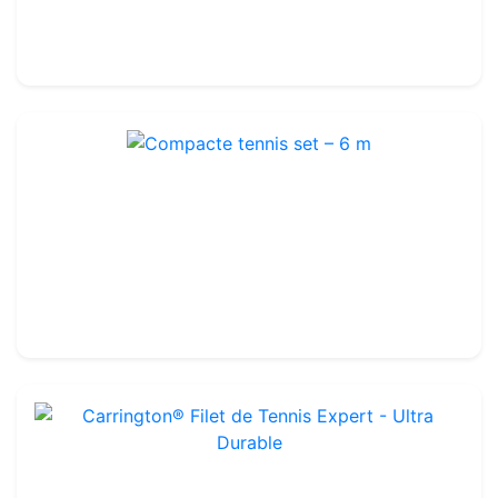
89.99€
120.00€
Compacte tennis set – 6 m
Ref : TE006
Aluminium
179.99€
200.00€