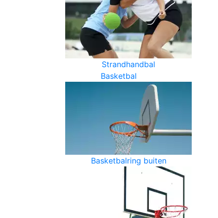
Strandhandbal
Basketbal
Basketbalring buiten