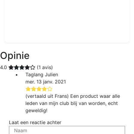
Carrington® Filet de Tennis Expert - Ultra Durable
Ref : TN009
3,5 mm
-
Dubbel gaas
189.99€
230.00€
Opinie
4.0
(1 avis)
Taglang Julien
mer. 13 janv. 2021
(vertaald uit Frans) Een product waar alle
leden van mijn club blij van worden, echt
geweldig!
Laat een reactie achter
Naam