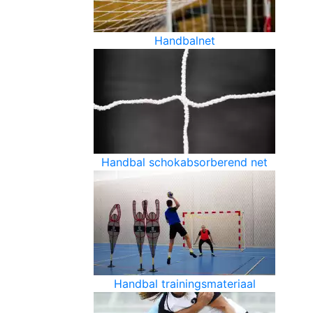
Handbalnet
Handbal schokabsorberend net
Handbal trainingsmateriaal