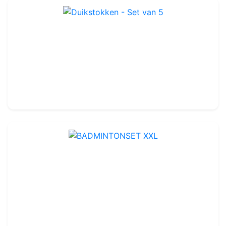
Duikstokken - Set van 5
Ref : PE001
15.99€
19.00€
BADMINTONSET XXL
Ref : LA002
22.99€
27.40€