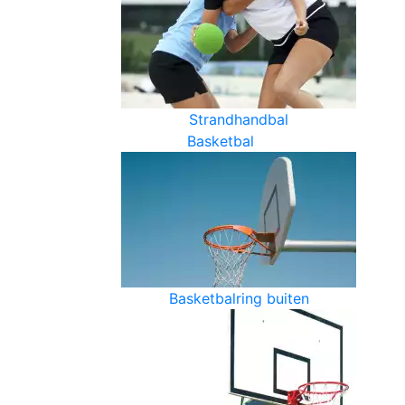
Strandhandbal
Basketbal
Basketbalring buiten