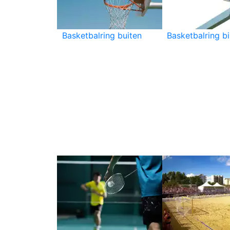
Basketbalring buiten
Basketbalring b