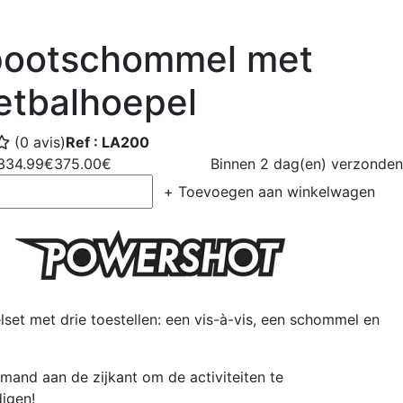
pootschommel met
etbalhoepel
(0 avis)
Ref : LA200
334.99€
375.00€
Binnen 2 dag(en) verzonden
+
Toevoegen aan winkelwagen
t met drie toestellen: een vis-à-vis, een schommel en
and aan de zijkant om de activiteiten te
igen!