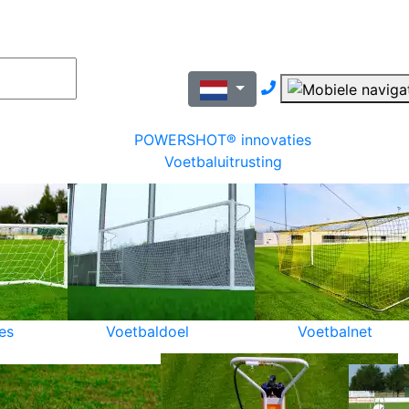
Nous contacter pa
POWERSHOT® innovaties
Voetbaluitrusting
es
Voetbaldoel
Voetbalnet