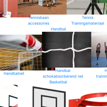
Tennisbaan
Tennis
n
accessoires
Trainingsmateriaal
Handbal
Handbal
H
Handbalnet
schokabsorberend net
traini
Basketbal