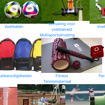
Uitrusting voor
Voetballen
Voet
voetbalveld
Multisportuitrusting
lubbenodigdheden
Fitness
Par
Tennismateriaal