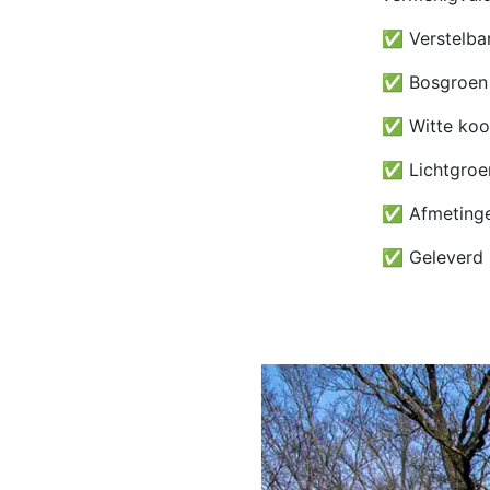
✅ Verstelbar
✅ Bosgroen 
✅ Witte koo
✅ Lichtgroen
✅ Afmetingen
✅ Geleverd 