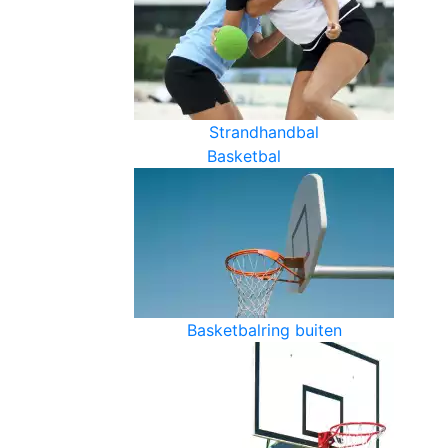
Strandhandbal
Basketbal
Basketbalring buiten