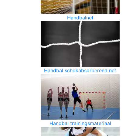
Handbalnet
Handbal schokabsorberend net
Handbal trainingsmateriaal