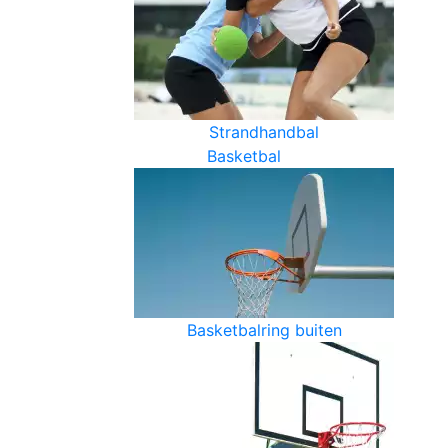
Strandhandbal
Basketbal
Basketbalring buiten