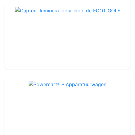
Capteur lumineux pour cible de FOOT GOLF
Ref : FGE06
33.99€
40.00€
Powercart® - Apparatuurwagen
Ref : OTA329
179.99€
220.00€