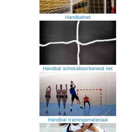
Handbalnet
Handbal schokabsorberend net
Handbal trainingsmateriaal