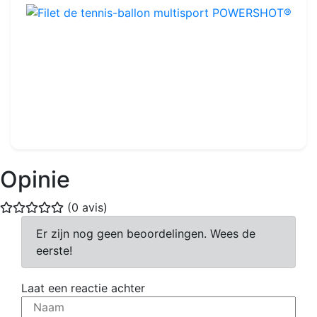
Filet de tennis-ballon multisport POWERSHOT®
Ref : FA052
Staal
-
4 x 1,10 m
139.99€
160.00€
Opinie
(0 avis)
Er zijn nog geen beoordelingen. Wees de
eerste!
Laat een reactie achter
Naam