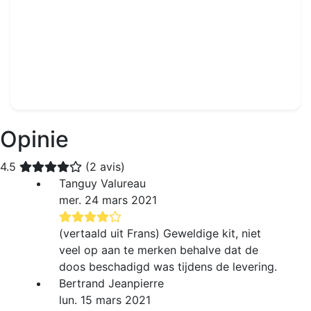
Handbaldoel - In te bouwen - Staal of aluminium
Ref : OHG0012
Te verzegelen
-
3 x 2m
774.99€
Opinie
4.5
(2 avis)
Tanguy Valureau
mer. 24 mars 2021
(vertaald uit Frans) Geweldige kit, niet
veel op aan te merken behalve dat de
doos beschadigd was tijdens de levering.
Bertrand Jeanpierre
lun. 15 mars 2021