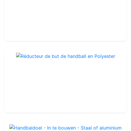
Handbaldoel - Verrijdbaar - Staal of aluminium
Ref : OHG0034
Verplaatsbaar
-
3 x 2m
724.99€
Réducteur de but de handball en Polyester
Ref : HA004
32.99€
40.00€