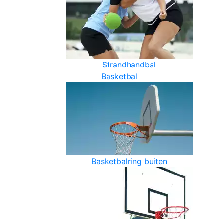
Strandhandbal
Basketbal
Basketbalring buiten