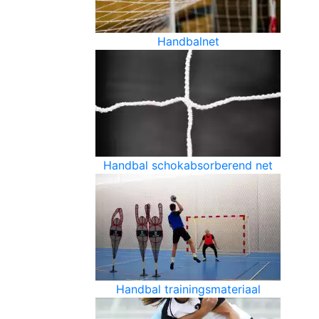
Handbalnet
Handbal schokabsorberend net
Handbal trainingsmateriaal