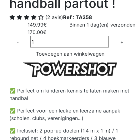
handball partout !
(2 avis)
Ref : TA258
149.99€
Binnen 1 dag(en) verzonden
170.00€
Quantité
-
+
Toevoegen aan winkelwagen
✅ Perfect om kinderen kennis te laten maken met
handbal
✅ Perfect voor een leuke en leerzame aanpak
(scholen, clubs, verenigingen...)
✅ Inclusief: 2 pop-up doelen (1,4 m x 1 m) / 1
rebound net / 4 hoekmarkeerders / 3 blauwe