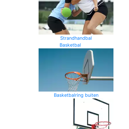
Strandhandbal
Basketbal
Basketbalring buiten