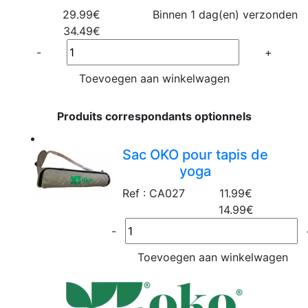
29.99€
Binnen 1 dag(en) verzonden
34.49€
Quantité
-
+
Toevoegen aan winkelwagen
Produits correspondants optionnels
Sac OKO pour tapis de
yoga
Ref : CA027
11.99€
14.99€
-
Toevoegen aan winkelwagen