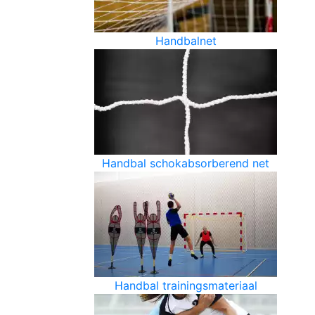
Handbalnet
Handbal schokabsorberend net
Handbal trainingsmateriaal