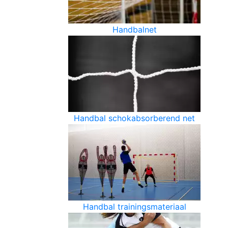
Handbalnet
Handbal schokabsorberend net
Handbal trainingsmateriaal