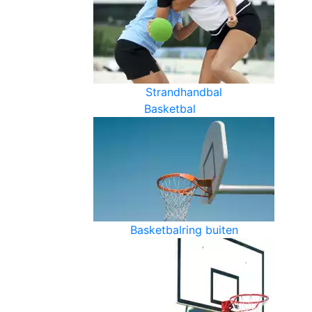
Strandhandbal
Basketbal
Basketbalring buiten