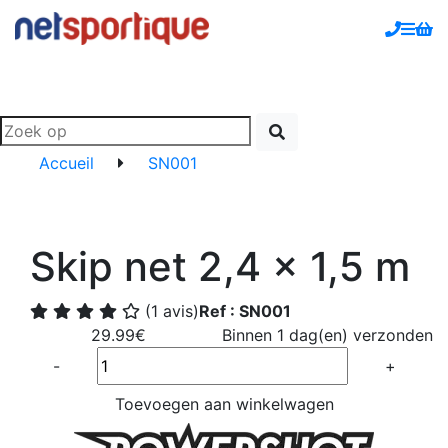
Accueil
SN001
Skip net 2,4 x 1,5 m
(1 avis)
Ref : SN001
29.99€
Binnen 1 dag(en) verzonden
Quantité
-
+
Toevoegen aan winkelwagen