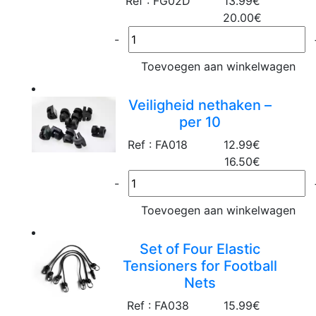
Ref : FG02D
13.99€
20.00€
-
Toevoegen aan winkelwagen
Veiligheid nethaken –
per 10
Ref : FA018
12.99€
16.50€
-
Toevoegen aan winkelwagen
Set of Four Elastic
Tensioners for Football
Nets
Ref : FA038
15.99€