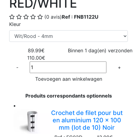
RED/WHITE
(0 avis)
Ref : FNB1122U
Kleur
89.99€
Binnen 1 dag(en) verzonden
110.00€
Quantité
-
+
Toevoegen aan winkelwagen
Produits correspondants optionnels
Crochet de filet pour but
en aluminium 120 x 100
mm (lot de 10) Noir