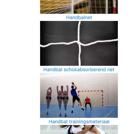
Handbalnet
Handbal schokabsorberend net
Handbal trainingsmateriaal