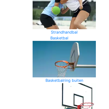
Strandhandbal
Basketbal
Basketbalring buiten