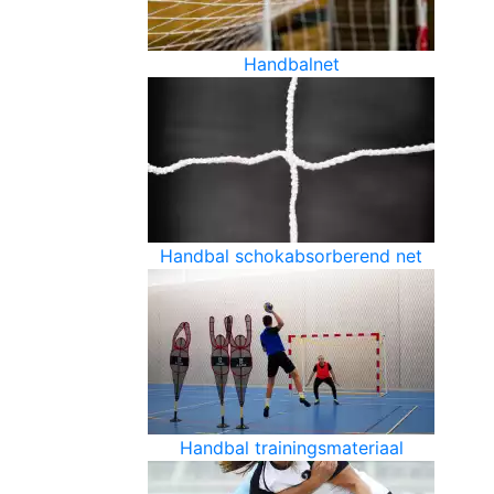
Handbalnet
Handbal schokabsorberend net
Handbal trainingsmateriaal