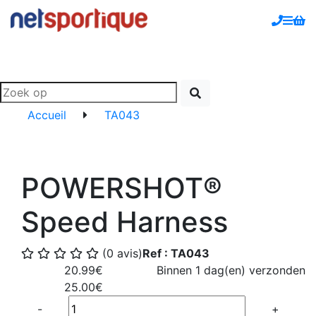
Accueil
TA043
POWERSHOT®
Speed Harness
(0 avis)
Ref : TA043
20.99€
Binnen 1 dag(en) verzonden
25.00€
Quantité
-
+