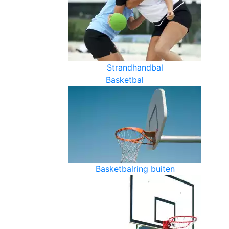
Strandhandbal
Basketbal
Basketbalring buiten