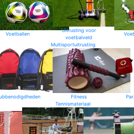
Uitrusting voor
Voetballen
Voet
voetbalveld
Multisportuitrusting
lubbenodigdheden
Fitness
Par
Tennismateriaal