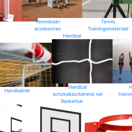
Tennisbaan
Tennis
n
accessoires
Trainingsmateriaal
Handbal
Handbal
H
Handbalnet
schokabsorberend net
traini
Basketbal