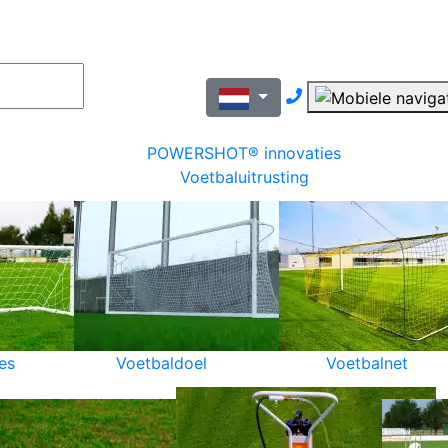
Nous contacter pa
POWERSHOT® innovaties
Voetbaluitrusting
es
Voetbaldoel
Voetbalnet