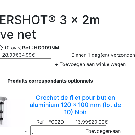
ERSHOT® 3 x 2m
rve net
(0 avis)
Ref : HG009NM
28.99€
34.99€
Binnen 1 dag(en) verzonden
+
Toevoegen aan winkelwagen
Produits correspondants optionnels
Crochet de filet pour but en
aluminium 120 x 100 mm (lot de
10) Noir
Ref : FG02D
13.99€
20.00€
-
Toevoegen aan
+