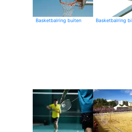
Basketbalring buiten
Basketbalring b