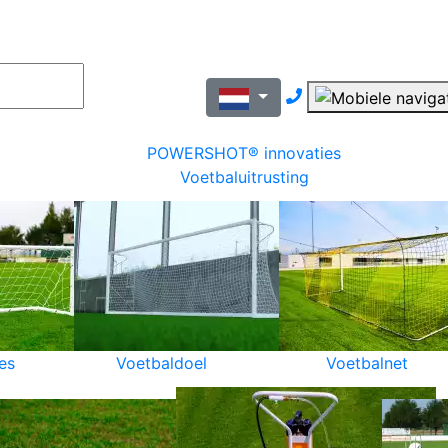
Nous contacter pa
POWERSHOT® innovaties
Voetbaluitrusting
es
Voetbaldoel
Voetbalnet