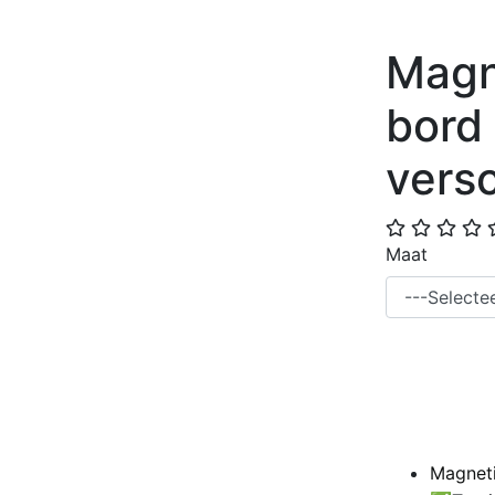
Magn
bord 
vers
Maat
Magneti