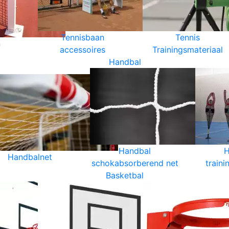
Tennisbaan
Tennis
n
accessoires
Trainingsmateriaal
Handbal
Handbal
H
Handbalnet
schokabsorberend net
traini
Basketbal