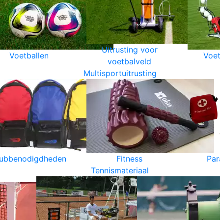
Uitrusting voor
Voetballen
Voet
voetbalveld
Multisportuitrusting
lubbenodigdheden
Fitness
Par
Tennismateriaal