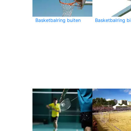
Basketbalring buiten
Basketbalring b