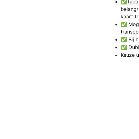
✅
Tacti
belangr
kaart t
✅ Mogel
transpo
✅ Bij h
✅ Dubbe
Keuze u