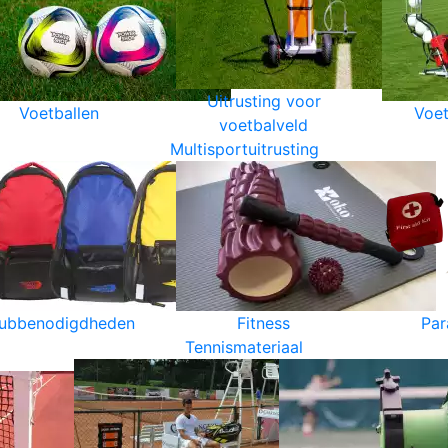
Uitrusting voor
Voetballen
Voet
voetbalveld
Multisportuitrusting
lubbenodigdheden
Fitness
Par
Tennismateriaal