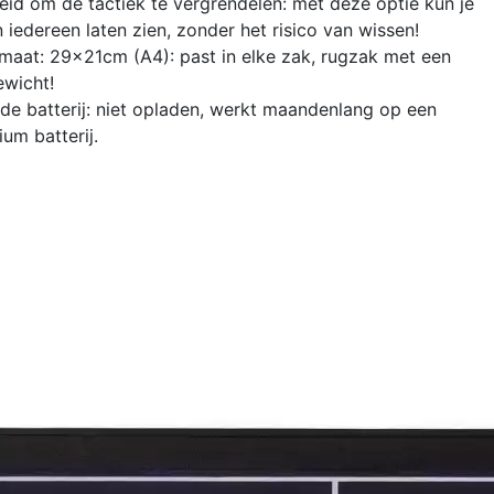
id om de tactiek te vergrendelen: met deze optie kun je
n iedereen laten zien, zonder het risico van wissen!
maat: 29x21cm (A4): past in elke zak, rugzak met een
ewicht!
 batterij: niet opladen, werkt maandenlang op een
ium batterij.