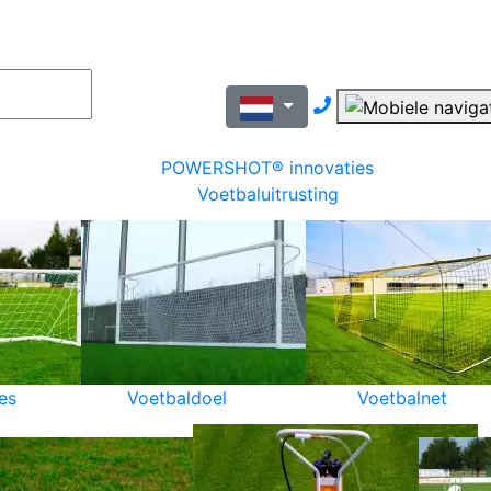
Nous contacter pa
POWERSHOT® innovaties
Voetbaluitrusting
es
Voetbaldoel
Voetbalnet