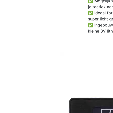
✅ Mogelijkhe
je tactiek aa
✅ Ideaal for
super licht g
✅ Ingebouwde
kleine 3V lith