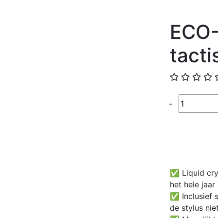
ECO
tacti
Quantité
-
✅ Liquid crys
het hele jaar
✅ Inclusief 
de stylus nie