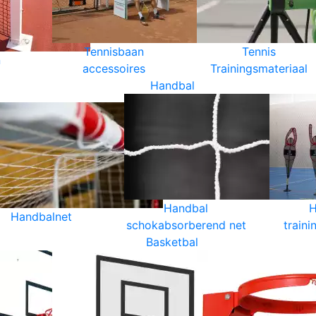
Tennisbaan
Tennis
n
accessoires
Trainingsmateriaal
Handbal
Handbal
H
Handbalnet
schokabsorberend net
traini
Basketbal