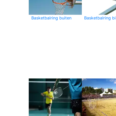
Basketbalring buiten
Basketbalring b