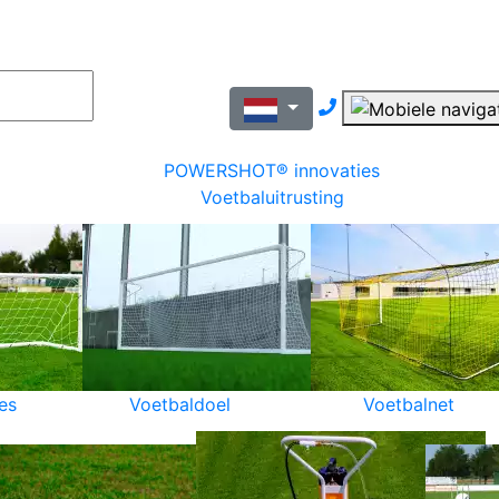
Nous contacter pa
POWERSHOT® innovaties
Voetbaluitrusting
es
Voetbaldoel
Voetbalnet