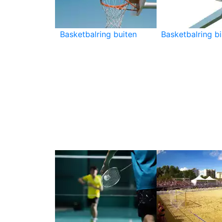
Basketbalring buiten
Basketbalring b