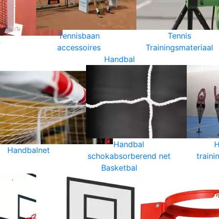
Tennisbaan
Tennis
n
accessoires
Trainingsmateriaal
Handbal
Handbal
H
Handbalnet
schokabsorberend net
traini
Basketbal