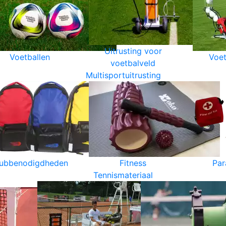
Uitrusting voor
Voetballen
Voet
voetbalveld
Multisportuitrusting
lubbenodigdheden
Fitness
Par
Tennismateriaal