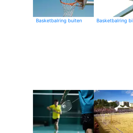
Basketbalring buiten
Basketbalring b