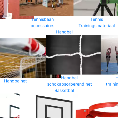
Tennisbaan
Tennis
n
accessoires
Trainingsmateriaal
Handbal
Handbal
H
Handbalnet
schokabsorberend net
traini
Basketbal