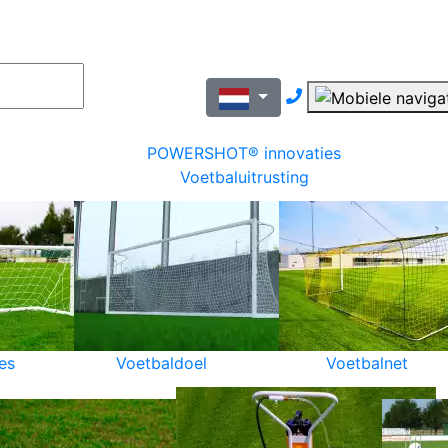
Nous contacter pa
POWERSHOT® innovaties
Voetbaluitrusting
es
Voetbaldoel
Voetbalnet