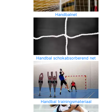
Handbalnet
Handbal schokabsorberend net
Handbal trainingsmateriaal