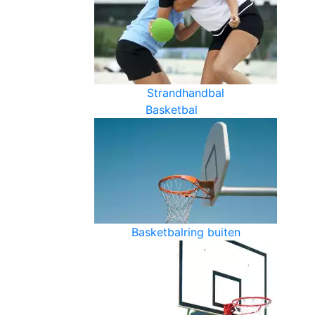
Strandhandbal
Basketbal
Basketbalring buiten