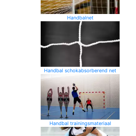
Handbalnet
Handbal schokabsorberend net
Handbal trainingsmateriaal