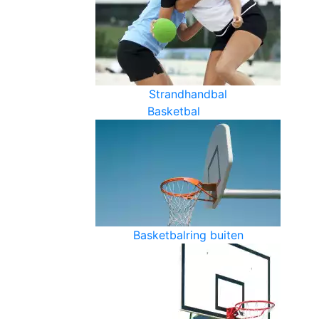
Strandhandbal
Basketbal
Basketbalring buiten