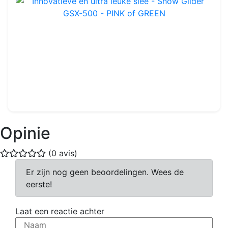
Innovatieve en ultra leuke slee - Snow Glider GSX-500 - PINK of GREEN
Ref : OLS13
54.99€
60.00€
Opinie
(0 avis)
Er zijn nog geen beoordelingen. Wees de
eerste!
Laat een reactie achter
Naam