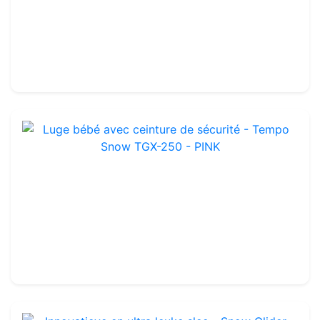
Ref : OLS02
89.99€
110.00€
Luge bébé avec ceinture de sécurité - Tempo Snow TGX-250 - PINK
Ref : LS06P
40.99€
50.00€