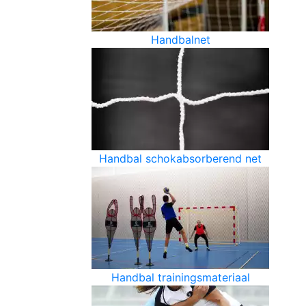
Handbalnet
Handbal schokabsorberend net
Handbal trainingsmateriaal