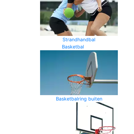
Strandhandbal
Basketbal
Basketbalring buiten