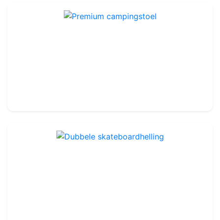
Premium campingstoel
Ref : OLA033
45.99€
50.00€
Dubbele skateboardhelling
Ref : LA104
49.99€
55.00€